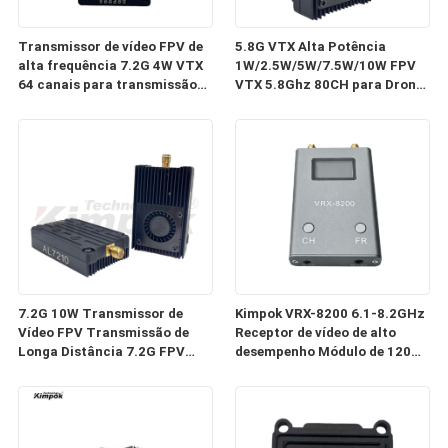
Transmissor de vídeo FPV de
5.8G VTX Alta Potência
alta frequência 7.2G 4W VTX
1W/2.5W/5W/7.5W/10W FPV
64 canais para transmissão
VTX 5.8Ghz 80CH para Drone
de imagem por drone
RC Transmissor AV
7.2G 10W Transmissor de
Kimpok VRX-8200 6.1-8.2GHz
Vídeo FPV Transmissão de
Receptor de vídeo de alto
Longa Distância 7.2G FPV
desempenho Módulo de 120
VTX 64CH Peças de Drone
canais Receptor de sinal de
tela OLED