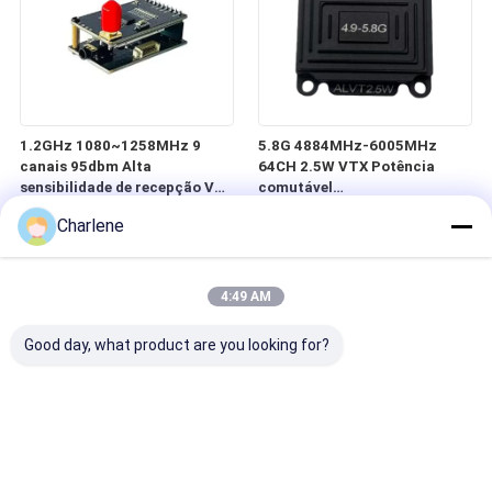
1.2GHz 1080~1258MHz 9
5.8G 4884MHz-6005MHz
canais 95dbm Alta
64CH 2.5W VTX Potência
sensibilidade de recepção VRX
comutável
projetado para vôo de ultra
25mW/400mW/800m/1500mW/2
Charlene
longo alcance
UAV VTX
4:49 AM
Good day, what product are you looking for?
VTX Anti-Interferência 3.3G
PeakFPV Thor VTX T35 3.0-
3060M-3500Mhz 64CH 5W
4.9GHz 3000MHz-4938MHz
Projetado para Voo de Ultra
64CH 3W Potência comutável