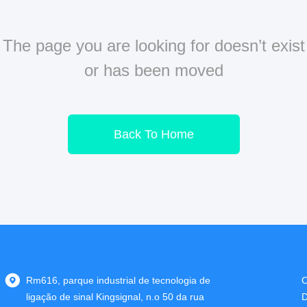
The page you are looking for doesn’t exist
or has been moved
Back To Home
Rm616, parque industrial de tecnologia de
O
ligação de sinal Kingsignal, n.o 50 da rua
D