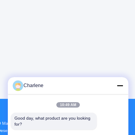
Charlene
10:49 AM
Good day, what product are you looking 
 Maior Centro De Investigação E
for?
esenvolvimento E Produção FPV VTX