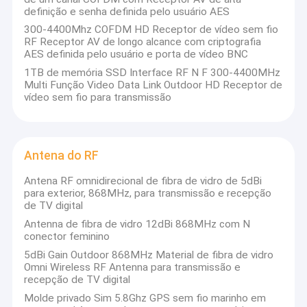
definição e senha definida pelo usuário AES
300-4400Mhz COFDM HD Receptor de vídeo sem fio
RF Receptor AV de longo alcance com criptografia
AES definida pelo usuário e porta de vídeo BNC
1TB de memória SSD Interface RF N F 300-4400MHz
Multi Função Video Data Link Outdoor HD Receptor de
vídeo sem fio para transmissão
Antena do RF
Antena RF omnidirecional de fibra de vidro de 5dBi
para exterior, 868MHz, para transmissão e recepção
de TV digital
Antenna de fibra de vidro 12dBi 868MHz com N
Casa
conector feminino
A Kimpok Technology é uma empresa global líder em alta
5dBi Gain Outdoor 868MHz Material de fibra de vidro
tecnologia em P&D e fabricação. A empresa foi fundada em
Produtos
Omni Wireless RF Antenna para transmissão e
2008 e está localizada em Shenzhen, China. Especializada no
recepção de TV digital
fornecimento de sistemas avançados de comunicação sem fio
Quem Somos
por micro-ondas para as indústrias de transmissão, UAV,
Molde privado Sim 5.8Ghz GPS sem fio marinho em
vigilância pública e defesa. Ao investir continuamente em