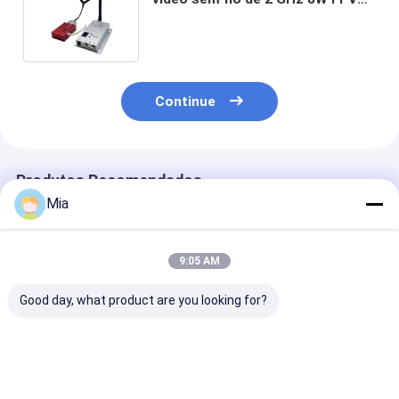
VTX VRX para remetente de
imagem de drone
Continue
Produtos Recomendados
Mia
9:05 AM
Good day, what product are you looking for?
Módulo Transmissor
Transmissor de
5.8G VTX Alta
de Vídeo Kimpok
vídeo FPV de alta
Potência
5.8GHz 2.5W 64CH
frequência 7.2G 4W
1W/2.5W/5W/
de Alta Potência
VTX 64 canais para
FPV VTX 5.8G