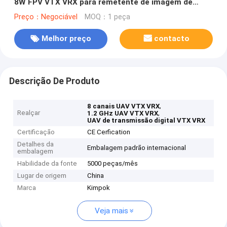
8W FPV VTX VRX para remetente de imagem de
drone
Preço：Negociável
MOQ：1 peça
Melhor preço
contacto
Descrição De Produto
,
8 canais UAV VTX VRX
Realçar
,
1.2 GHz UAV VTX VRX
UAV de transmissão digital VTX VRX
Certificação
CE Cerfication
Detalhes da
Embalagem padrão internacional
embalagem
Habilidade da fonte
5000 peças/mês
Lugar de origem
China
Marca
Kimpok
Veja mais