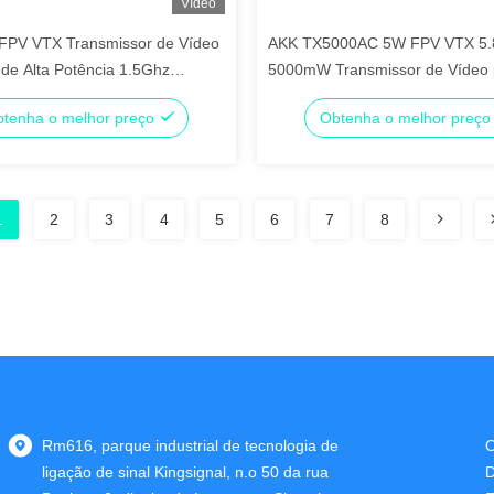
Vídeo
FPV VTX Transmissor de Vídeo
AKK TX5000AC 5W FPV VTX 5
de Alta Potência 1.5Ghz
5000mW Transmissor de Vídeo 
VTX UAV 9CH
Drone 4.9G-6G 96CH
tenha o melhor preço
Obtenha o melhor preç
1
2
3
4
5
6
7
8
Rm616, parque industrial de tecnologia de
O
ligação de sinal Kingsignal, n.o 50 da rua
D