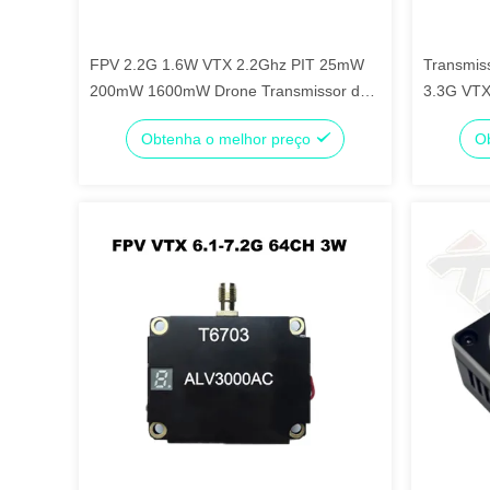
FPV 2.2G 1.6W VTX 2.2Ghz PIT 25mW
Transmis
200mW 1600mW Drone Transmissor de
3.3G VTX
vídeo e receptor para transmissão de
Analógic
Obtenha o melhor preço
Ob
áudio e vídeo