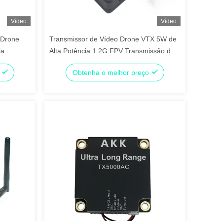
Vídeo
Vídeo
 Drone
Transmissor de Vídeo Drone VTX 5W de
ia
Alta Potência 1.2G FPV Transmissão de
Imagem 9CH 25mW 5000mW FPV VTX
o
Obtenha o melhor preço