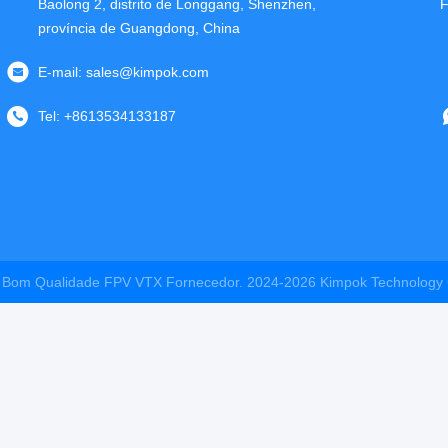
Baolong 2, distrito de Longgang, Shenzhen,
F
província de Guangdong, China
E-mail:
sales@kimpok.com
Tel:
+8613534133187
 Bom Qualidade FPV VTX Fornecedor. 2024-2026
Kimpok Technology 