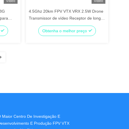
Vídeo
Vídeo
.8G
4.5Ghz 20km FPV VTX VRX 2.5W Drone
para
Transmissor de vídeo Receptor de longo
alcance
o
Obtenha o melhor preço
 Maior Centro De Investigação E
esenvolvimento E Produção FPV VTX