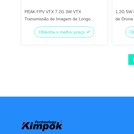
PEAK FPV VTX 7.2G 3W VTX
1.2G 5W 
Transmissão de Imagem de Longo
de Drone 
Alcance 7.2G 3000mW Transmissor de
Módulo 
Obtenha o melhor preço
Ob
Vídeo para Drone