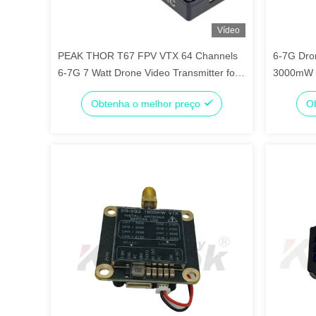
Vídeo
PEAK THOR T67 FPV VTX 64 Channels
6-7G Dro
6-7G 7 Watt Drone Video Transmitter for
3000mW 
RC Drone
RC Dron
Obtenha o melhor preço
Ob