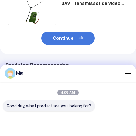
UAV Transmissor de vídeo
receptor com 8 canais
Continue
Produtos Recomendados
Mia
4:09 AM
Good day, what product are you looking for?
Módulo Transmissor
Transmissor de
5.8G VTX Alta
de Vídeo Kimpok
vídeo FPV de alta
Potência
5.8GHz 2.5W 64CH
frequência 7.2G 4W
1W/2.5W/5W/