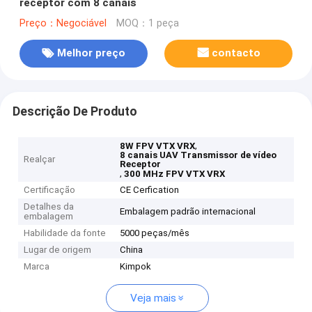
receptor com 8 canais
Preço：Negociável
MOQ：1 peça
Melhor preço
contacto
Descrição De Produto
,
8W FPV VTX VRX
8 canais UAV Transmissor de vídeo
Realçar
Receptor
,
300 MHz FPV VTX VRX
Certificação
CE Cerfication
Detalhes da
Embalagem padrão internacional
embalagem
Habilidade da fonte
5000 peças/mês
Lugar de origem
China
Marca
Kimpok
Veja mais