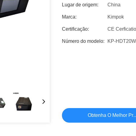
Lugar de origem:
China
Marca:
Kimpok
Certificação:
CE Cerficati
Número do modelo:
KP-HDT20W
Obtenha O Melhor Pr