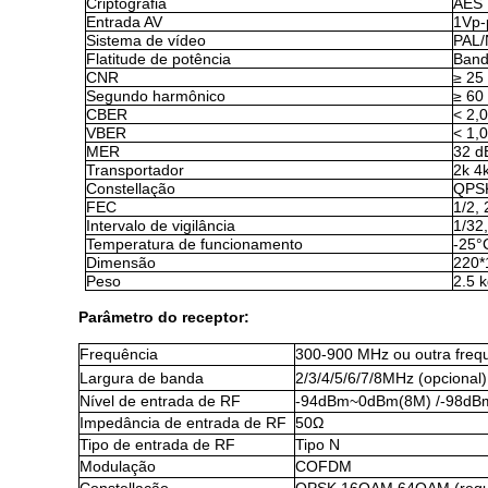
Criptografia
AES 
Entrada AV
1Vp-
Sistema de vídeo
PAL
Flatitude de potência
Band
CNR
≥ 25
Segundo harmônico
≥ 60
CBER
< 2,
VBER
< 1,
MER
32 d
Transportador
2k 4
Constellação
QPSK
FEC
1/2, 
Intervalo de vigilância
1/32,
Temperatura de funcionamento
-25°
Dimensão
220*
Peso
2.5 
Parâmetro do receptor:
Frequência
300-900 MHz ou outra freq
Largura de banda
2/3/4/5/6/7/8MHz (opcional)
Nível de entrada de RF
-94dBm~0dBm(8M) /-98d
Impedância de entrada de RF
50Ω
Tipo de entrada de RF
Tipo N
Modulação
COFDM