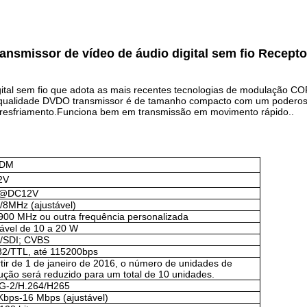
ansmissor de vídeo de áudio digital sem fio Recep
ital sem fio que adota as mais recentes tecnologias de modulação
 qualidade DVDO transmissor é de tamanho compacto com um poderoso 
de resfriamento.Funciona bem em transmissão em movimento rápido..
DM
2V
A@DC12V
6/8MHz (ajustável)
900 MHz ou outra frequência personalizada
tável de 10 a 20 W
/SDI; CVBS
2/TTL, até 115200bps
rtir de 1 de janeiro de 2016, o número de unidades de
ução será reduzido para um total de 10 unidades.
-2/H.264/H265
Kbps-16 Mbps (ajustável)