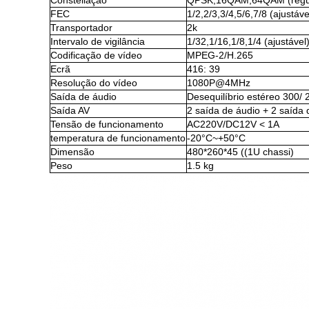
Constellação
QPSK,16QAM,64QAM (regu
FEC
1/2,2/3,3/4,5/6,7/8 (ajustáve
Transportador
2k
Intervalo de vigilância
1/32,1/16,1/8,1/4 (ajustável
Codificação de vídeo
MPEG-2/H.265
Ecrã
416: 39
Resolução do vídeo
1080P@4MHz
Saída de áudio
Desequilíbrio estéreo 300/
Saída AV
2 saída de áudio + 2 saída 
Tensão de funcionamento
AC220V/DC12V < 1A
temperatura de funcionamento
-20°C~+50°C
Dimensão
480*260*45 ((1U chassi)
Peso
1.5 kg