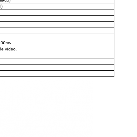
lado)
l)
)
 200mv
de vídeo.