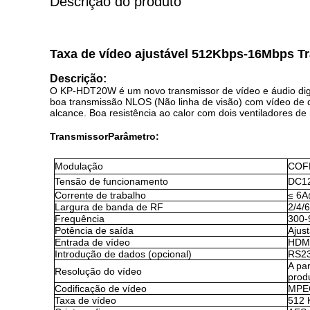
Descrição do produto
Taxa de vídeo ajustável 512Kbps-16Mbps Tr
Descrição:
O KP-HDT20W é um novo transmissor de vídeo e áudio dig
boa transmissão NLOS (Não linha de visão) com vídeo de
alcance. Boa resistência ao calor com dois ventiladores 
Transmissor
Parâmetro
:
Modulação
COF
Tensão de funcionamento
DC1
Corrente de trabalho
≤ 6
Largura de banda de RF
2/4/
Frequência
300-
Potência de saída
Ajus
Entrada de vídeo
HDM
Introdução de dados (opcional)
RS23
A pa
Resolução do vídeo
prod
Codificação de vídeo
MPEG
Taxa de vídeo
512 