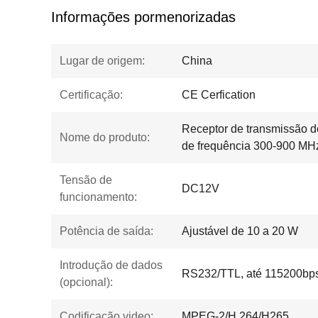
Informações pormenorizadas
Lugar de origem:
China
Certificação:
CE Cerfication
Receptor de transmissão de
Nome do produto:
de frequência 300-900 MH
Tensão de
DC12V
funcionamento:
Potência de saída:
Ajustável de 10 a 20 W
Introdução de dados
RS232/TTL, até 115200bp
(opcional):
Codificação video:
MPEG-2/H.264/H265