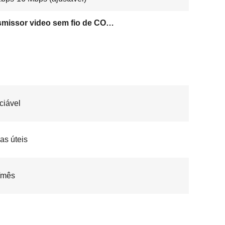
Transmissor video sem fio de COFDM
ciável
ias úteis
/mês