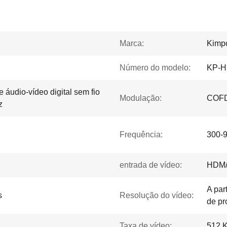
Marca:
Kimp
Número do modelo:
KP-
 áudio-vídeo digital sem fio
Modulação:
COF
z
Frequência:
300-9
entrada de vídeo:
HDM/
A par
s
Resolução do vídeo:
de pr
Taxa de vídeo:
512 K