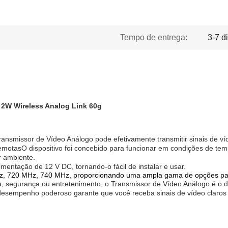
Tempo de entrega:
3-7 d
2W Wireless Analog Link 60g
nsmissor de Vídeo Análogo pode efetivamente transmitir sinais de ví
remotasO dispositivo foi concebido para funcionar em condições de te
r ambiente.
entação de 12 V DC, tornando-o fácil de instalar e usar.
 720 MHz, 740 MHz, proporcionando uma ampla gama de opções para 
ncia, segurança ou entretenimento, o Transmissor de Vídeo Análogo é o d
eu desempenho poderoso garante que você receba sinais de vídeo claros