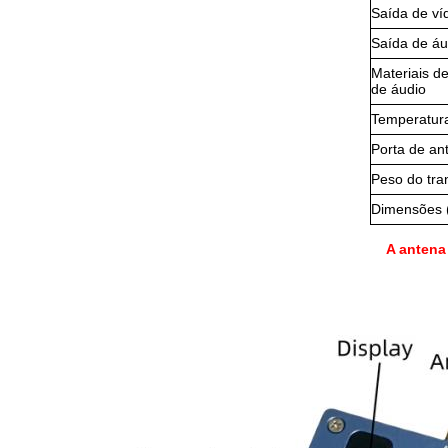
Saída de ví
Saída de áu
Materiais de
de áudio
Temperatur
Porta de an
Peso do tra
Dimensões (
A antena 