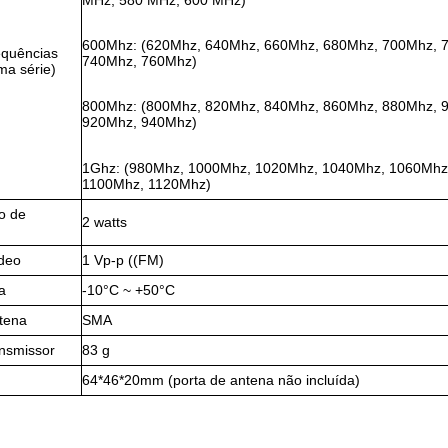
600Mhz: (620Mhz, 640Mhz, 660Mhz, 680Mhz, 700Mhz, 
equências
740Mhz, 760Mhz)
ma série)
800Mhz: (800Mhz, 820Mhz, 840Mhz, 860Mhz, 880Mhz, 
920Mhz, 940Mhz)
1Ghz: (980Mhz, 1000Mhz, 1020Mhz, 1040Mhz, 1060Mhz
1100Mhz, 1120Mhz)
o de
2 watts
ídeo
1 Vp-p ((FM)
a
-10°C ~ +50°C
tena
SMA
ansmissor
83 g
64*46*20mm (porta de antena não incluída)