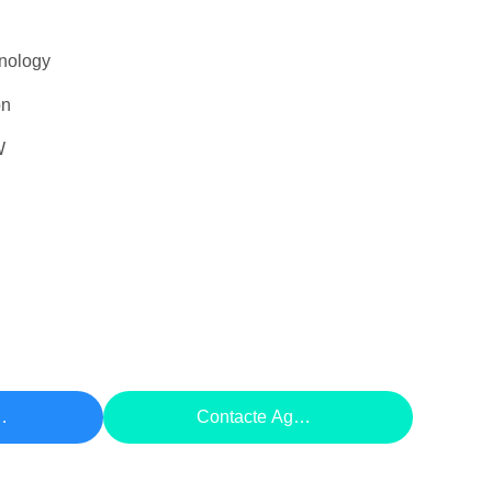
nology
on
W
eço
Contacte Agora