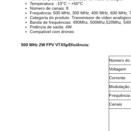
Temperatura: -10°C ~ +50°C
Número de canais: 8
Frequência: 500 MHz, 300 MHz, 400 MHz, 600 MHz,
Categoria do produto: Transmissor de vídeo analógico
Banda de frequências: 490Mhz, 500Mhz,520Mhz, 54
Potência de saída: 4W
Compatível com drones
500 MHz 2W FPV V
TX
Sp
Eficiência:
Número do 
Voltagem
Corrente
Modulação
Frequência
Canais