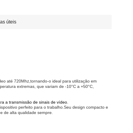
ias úteis
deo até 720Mhz,tornando-o ideal para utilização em
mperatura extremas, que variam de -10°C a +50°C,
a transmissão de sinais de vídeo.
ispositivo perfeito para o trabalho.Seu design compacto e
 e de alta qualidade sempre.