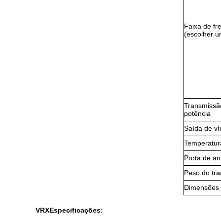
Faixa de fr
(escolher u
Transmissã
potência
Saída de v
Temperatur
Porta de an
Peso do tr
Dimensões
VRX
Especificações: