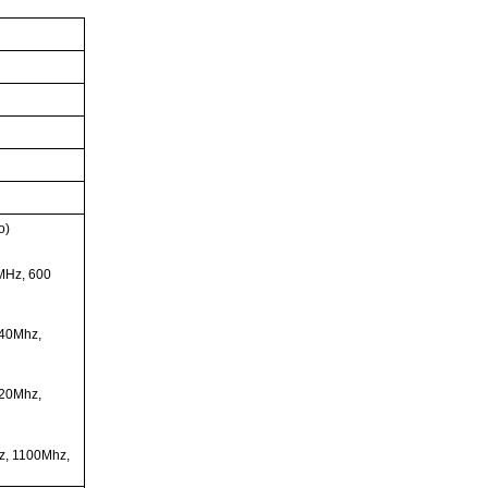
o)
MHz, 600
740Mhz,
920Mhz,
z, 1100Mhz,