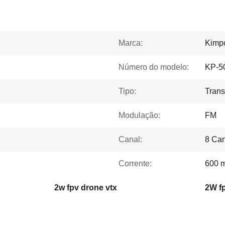
Marca:
Kimp
Número do modelo:
KP-5
Tipo:
Trans
Modulação:
FM
Canal:
8 Can
Corrente:
600 
2w fpv drone vtx
2W f