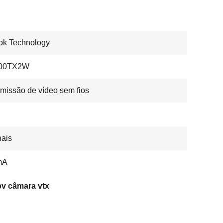
ok Technology
00TX2W
missão de vídeo sem fios
ais
mA
pv câmara vtx