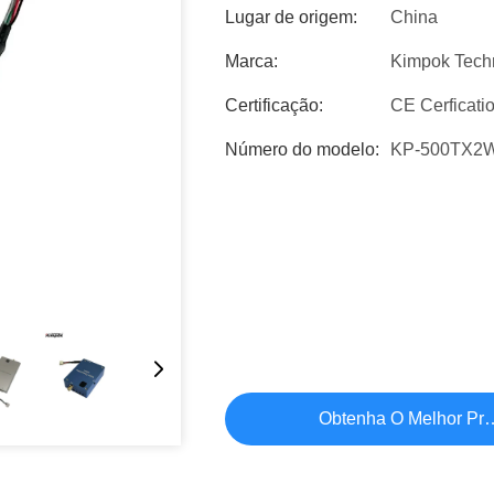
Lugar de origem:
China
Marca:
Kimpok Tech
Certificação:
CE Cerficati
Número do modelo:
KP-500TX2
Obtenha O Melhor Pr