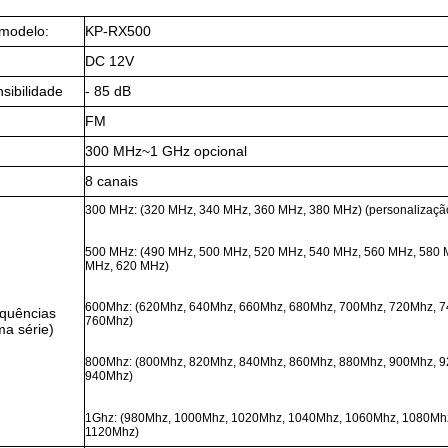
modelo:
KP-RX500
DC 12V
sibilidade
- 85 dB
FM
300 MHz~1 GHz opcional
8 canais
300 MHz: (320 MHz, 340 MHz, 360 MHz, 380 MHz) (personalizaçã
500 MHz: (490 MHz, 500 MHz, 520 MHz, 540 MHz, 560 MHz, 580 
MHz, 620 MHz)
600Mhz: (620Mhz, 640Mhz, 660Mhz, 680Mhz, 700Mhz, 720Mhz, 
equências
760Mhz)
ma série)
800Mhz: (800Mhz, 820Mhz, 840Mhz, 860Mhz, 880Mhz, 900Mhz, 
940Mhz)
1Ghz: (980Mhz, 1000Mhz, 1020Mhz, 1040Mhz, 1060Mhz, 1080Mh
1120Mhz)