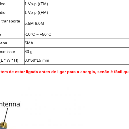
deo
1 Vp-p ((FM)
dio
1 Vp-p ((FM)
 transporte
5.5M 6.0M
a
-10°C ~ +50°C
tena
SMA
nsmissor
83 g
L * W * H)
83*68*15 mm
tem de estar ligada antes de ligar para a energia, senão é fácil q