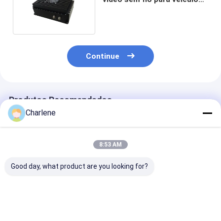
não tripulados
Continue
Produtos Recomendados
Charlene
8:53 AM
Good day, what product are you looking for?
8 km NLOS Long
Transmissor sem fio
Kimpok Broad
Distance COFDM HD
RS232/RS485 PTZ
HD Video
Transmissor de
Control COFDM para
Transmitter 
vídeo sem fio 5-10W
transmissão de vídeo
COFDM Trans