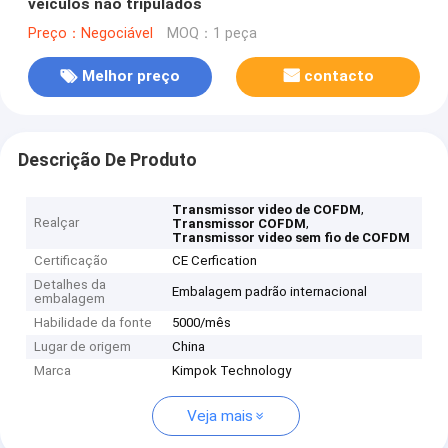
veículos não tripulados
Preço：Negociável
MOQ：1 peça
Melhor preço
contacto
Descrição De Produto
,
Transmissor video de COFDM
Realçar
,
Transmissor COFDM
Transmissor video sem fio de COFDM
Certificação
CE Cerfication
Detalhes da
Embalagem padrão internacional
embalagem
Habilidade da fonte
5000/mês
Lugar de origem
China
Marca
Kimpok Technology
Veja mais