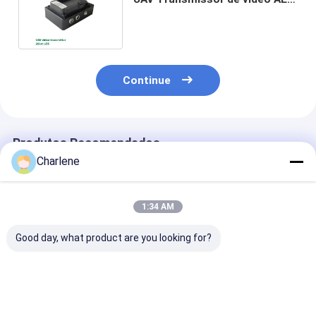
Criptografia HD-MI Entrada
Continue
Produtos Recomendados
Charlene
1:34 AM
Good day, what product are you looking for?
8 km NLOS Long
Transmissor sem fio
Kimpok Broad
Distance COFDM HD
RS232/RS485 PTZ
HD Video
Transmissor de
Control COFDM para
Transmitter 
vídeo sem fio 5-10W
transmissão de vídeo
COFDM Trans