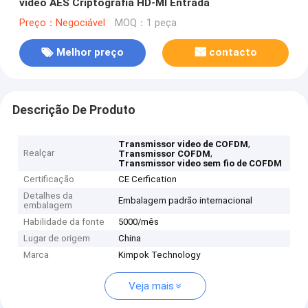
vídeo AES Criptografia HD-MI Entrada
Preço：Negociável
MOQ：1 peça
Melhor preço
contacto
Descrição De Produto
,
Transmissor video de COFDM
Realçar
,
Transmissor COFDM
Transmissor video sem fio de COFDM
Certificação
CE Cerfication
Detalhes da
Embalagem padrão internacional
embalagem
Habilidade da fonte
5000/mês
Lugar de origem
China
Marca
Kimpok Technology
Veja mais