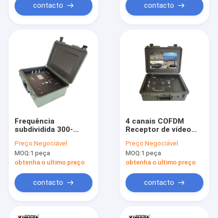
usuário AES
contacto
contacto
Frequência
4 canais COFDM
subdividida 300-
Receptor de vídeo
4400MHz COFDM
digital Uplink
Preço:
Negociável
Preço:
Negociável
Transmissor de
Downlink 17
MOQ:
1 peça
MOQ:
1 peça
vídeo HD sem fio de
polegadas LCD
áudio com monitor
obtenha o ultimo preço
obtenha o ultimo preço
de vigilância de
segurança
contacto
contacto