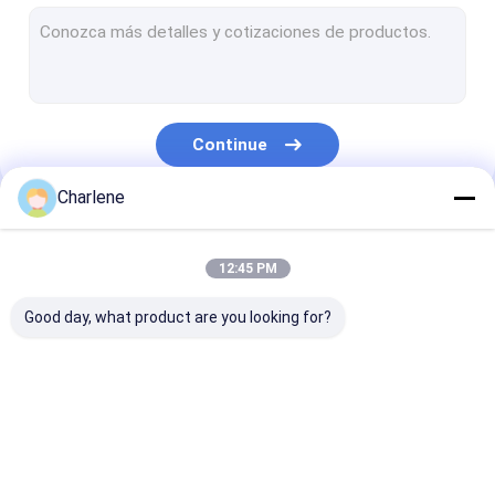
Receptor video de COFDM
Antena do RF
Continue
Charlene
Nossas Categorias
12:45 PM
Good day, what product are you looking for?
FPV VTX
Transmissor video
Transmissor d
de FPV
vídeo analógic