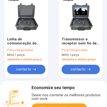
Linha de
Transmissor e
comunicação do
receptor sem fio de
veículo 300mhz-
vídeo profissional de
Preço:
Negociável
Preço:
Negociável
900mhz Receptor de
17 polegadas com
MOQ:
1 peça
MOQ:
1 peça
vídeo sem fio Full HD
entrada de nível de
com constelação
RF de 105 dBm
obtenha o ultimo preço
obtenha o ultimo preço
QPSK e interface RF
NF
contacto
contacto
Economize seu tempo
Deixe-nos contatar os melhores produtos
com você.