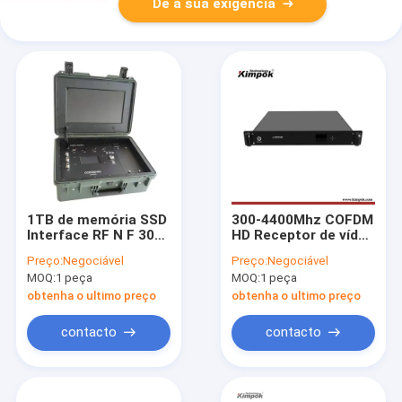
Dê a sua exigência
1TB de memória SSD
300-4400Mhz COFDM
Interface RF N F 300-
HD Receptor de vídeo
4400MHz Multi
sem fio RF Receptor
Preço:
Negociável
Preço:
Negociável
Função Video Data
AV de longo alcance
MOQ:
1 peça
MOQ:
1 peça
Link Outdoor HD
com criptografia AES
Receptor de vídeo
definida pelo usuário
obtenha o ultimo preço
obtenha o ultimo preço
sem fio para
e porta de vídeo BNC
transmissão
contacto
contacto