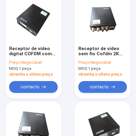
Receptor de vídeo
Receptor de vídeo
digital COFDM com
sem fio Cofdm 2K
saída HD DH-MI SDI
Carrier e
Preço:
Negociável
Preço:
Negociável
CVBS Faixa de
H.264/H.265/MPEG-2
MOQ:
1 peça
MOQ:
1 peça
entrada de
para comunicação de
frequência 300MHz-
vídeo por rádio
obtenha o ultimo preço
obtenha o ultimo preço
4700MHz Molde
privado Pequeno
contacto
contacto
Casa
Produtos
Quem Somos