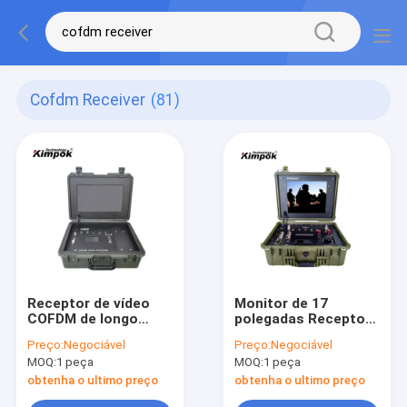
Cofdm Receiver
(81)
Receptor de vídeo
Monitor de 17
COFDM de longo
polegadas Receptor
alcance com monitor
de vídeo sem fio de
Preço:
Negociável
Preço:
Negociável
de 17 polegadas 1
um canal COFDM
MOQ:
1 peça
MOQ:
1 peça
canal
com Receptor AV de
alta definição e
obtenha o ultimo preço
obtenha o ultimo preço
senha definida pelo